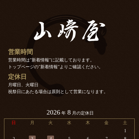
営業時間
営業時間は”新着情報”に記載しております。
トップページの”新着情報”よりご確認ください。
定休日
月曜日、火曜日
祝祭日にあたる場合は原則として営業になります。
2026
8
年
月の定休日
日
月
火
水
木
金
土
1
2
3
4
5
6
7
8