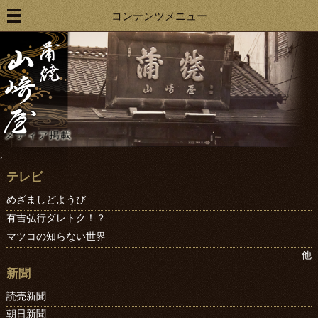
コンテンツメニュー
;
テレビ
めざましどようび
有吉弘行ダレトク！？
マツコの知らない世界
他
新聞
読売新聞
朝日新聞