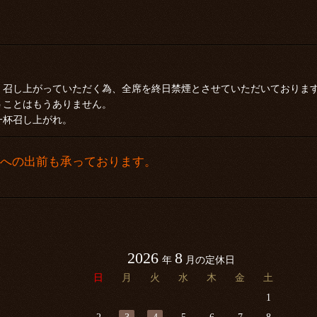
く召し上がっていただく為、全席を終日禁煙とさせていただいておりま
うことはもうありません。
一杯召し上がれ。
隣への出前も承っております。
2026
8
年
月の定休日
日
月
火
水
木
金
土
1