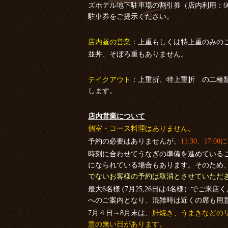
ズホテル地下駐車場の割引券（店内利用：6
駐車券をご提示ください。
店内昼の営業
：上重もしくは特上重のみの
並丼、そぼろ重もありません。
テイクアウト
：上重折、特上重折 の二種
します。
店内営業について
個室・コース料理はありません。
予約の必要はありませんが、
11:30、17
時刻に合わせてうなぎの準備を進めている
になられている場合もあります。そのため
でないお客様の予約は取消とさせていただ
最大6名様 (7月25,26日は4名様）でご
へのご案内となり、混雑時は近くの席も用
7月４日～8月末は、
肝焼き、うまきなどの
意の無い日があります。