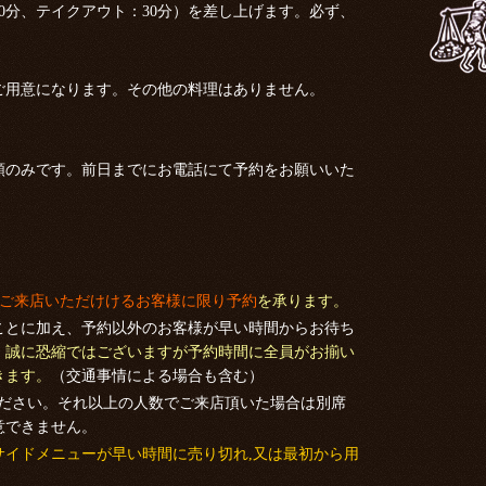
0分、テイクアウト：30分）を差し上げます。必ず、
ご用意になります。その他の料理はありません。
類のみです。前日までにお電話にて予約をお願いいた
:00にご来店いただけけるお客様に限り予約
を承ります。
ことに加え、予約以外のお客様が早い時間からお待ち
、
誠に恐縮ではございますが予約時間に全員がお揃い
きます。
（交通事情による場合も含む）
来店ください。それ以上の人数でご来店頂いた場合は別席
意できません。
サイドメニューが早い時間に売り切れ,又は最初から用