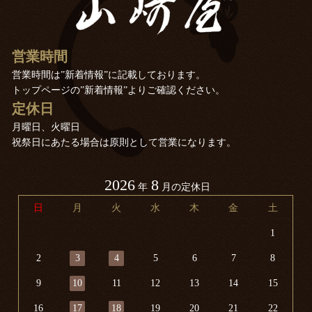
営業時間
営業時間は”新着情報”に記載しております。
トップページの”新着情報”よりご確認ください。
定休日
月曜日、火曜日
祝祭日にあたる場合は原則として営業になります。
2026
8
年
月の定休日
日
月
火
水
木
金
土
1
2
3
4
5
6
7
8
9
10
11
12
13
14
15
16
17
18
19
20
21
22