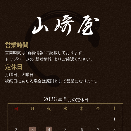
営業時間
営業時間は”新着情報”に記載しております。
トップページの”新着情報”よりご確認ください。
定休日
月曜日、火曜日
祝祭日にあたる場合は原則として営業になります。
2026
8
年
月の定休日
日
月
火
水
木
金
土
1
2
3
4
5
6
7
8