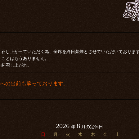
く召し上がっていただく為、全席を終日禁煙とさせていただいておりま
うことはもうありません。
一杯召し上がれ。
隣への出前も承っております。
2026
8
年
月の定休日
日
月
火
水
木
金
土